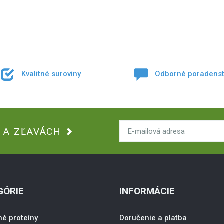
Kvalitné suroviny
Odborné poradenst
H A ZĽAVÁCH
GÓRIE
INFORMÁCIE
né proteíny
Doručenie a platba