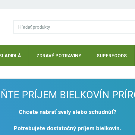
SLADIDLÁ
ZDRAVÉ POTRAVINY
SUPERFOODS
ŇTE PRÍJEM BIELKOVÍN PRÍ
Chcete nabrať svaly alebo schudnúť?
Potrebujete dostatočný príjem bielkovín.