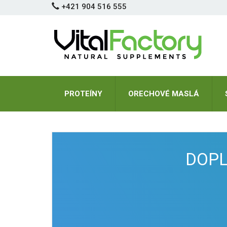
Skočiť
+421 904 516 555
na
hlavný
obsah
PROTEÍNY
ORECHOVÉ MASLÁ
DOPL