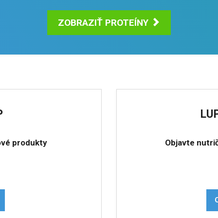
ZOBRAZIŤ PROTEÍNY
P
LU
ové produkty
Objavte nutri