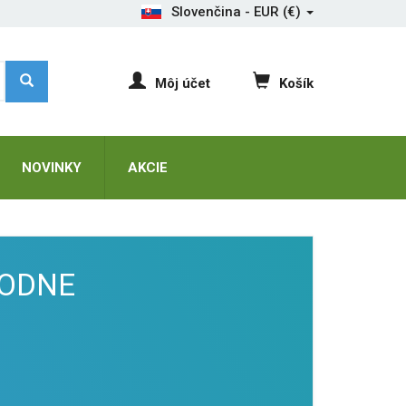
Slovenčina - EUR (€)
Môj účet
Košík
NOVINKY
AKCIE
RODNE